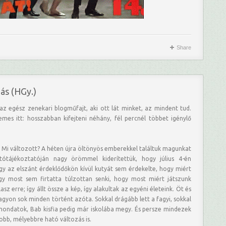
Share
ás (HGy.)
z egész zenekari blogműfajt, aki ott lát minket, az mindent tud.
mes itt: hosszabban kifejteni néhány, fél percnél többet igénylő
s. Mi változott? A héten újra öltönyös emberekkel találtuk magunkat
ótájékoztatóján nagy örömmel kiderítettük, hogy július 4-én
gy az elszánt érdeklődőkön kívül kutyát sem érdekelte, hogy miért
y most sem firtatta túlzottan senki, hogy most miért játszunk
asz erre; így állt össze a kép, így alakultak az egyéni életeink. Öt és
nagyon sok minden történt azóta. Sokkal drágább lett a fagyi, sokkal
mondatok, Bab kisfia pedig már iskolába megy. És persze mindezek
obb, mélyebbre ható változás is.