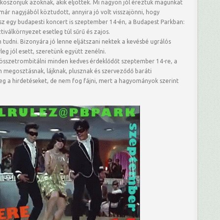
köszönjük azoknak, akik eljöttek. Mi nagyon jól éreztük magunkat
már nagyjából köztudott, annyira jó volt visszajönni, hogy
lesz egy budapesti koncert is szeptember 14-én, a Budapest Parkban:
ztiválkörnyezet esetleg túl sűrű és zajos.
 tudni. Bizonyára jó lenne eljátszani nektek a kevésbé ugrálós
leg jól esett, szeretünk együtt zenélni.
összetrombitálni minden kedves érdeklődőt szeptember 14-re, a
 megosztásnak, lájknak, plusznak és szerveződő baráti
g a hirdetéseket, de nem fog fájni, mert a hagyományok szerint