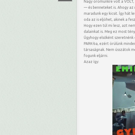
Nagy örömünkre volt a VOLT, 
— és benneteket is. Ahogy az 
maradunk egy kicsit. Így hát 
oda az is eljöhet, akinek a fes
Hogy ezen túl mi lesz, azt nem
dalainkat is. Meg ez most tény
Úgyhogy elsőként szeretnénk 
PARK-ba, ezért örülünk minden
társaságnak. Nem ússzátok me
fogunk eljárni.
Azaz így: