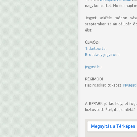
nagy koncertet. No de majd mos
Jegyet sokféle módon vásár
szeptember 13-án délután ött
élsz.
ÚJMÓDI
Ticketportal
Broadway jegyiroda
jegyed.hu
RÉGIMÓDI
Papírosokat itt kapsz:
Nyugati,
A BPPARK jó kis hely, el fog
biztosított. Étel, ital, emlék