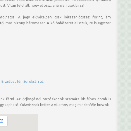
t. Vitán felül áll, hogy eljössz, ahányan csak bírsz!
olhatsz. A jegy elővételben csak kétezer-ötszáz forint, ám
ől már bizony háromezer. A kölönbözetet elisszuk, te is egyszer
 Erzsébet tér, Soroksári út.
unk férni. Az őrjöngéstől tartózkodók számára kis füves domb is
tárgy kapható. Odavisznek kettes a villamos, meg mindenféle buszok.