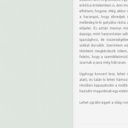
erkölcsi értelemben is. Ami mo
elhittem, hogyne. Még akkor 
a harangot, hogy ébredjek 
mellesleg ki-ki gatyába rázta
előjelei. És aztán mennyi m
éppúgy, mint haszontalan sall
igazsághoz, de összességéb
sokkal durvább. Szerintem ez
Időnként megkérdezik tőlem
felelni, hogy a szemléletmód
szarnak a java még hátravan.
Úgyhogy koncert lesz, lehet 
alatt, és talán ki lehet hámoz
révülten kapaszkodni a múltb
hazudni magunknak egy estére
Lehet ugrálni egyet a világ ro