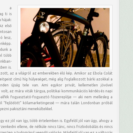
at a
g ti is
 hájak:
Az első
ontosan
ó lesz,
nképp.
udunk a
el több
kban-
ben is.
ott, az a világról az emberekben élő kép. Amikor az Ebola Colát
eitgeist című híg hülyeséget, még alig foglalkozott bárki azokkal a
nden újság tele van. Ami egykor privát, kellemetlen jövővel
 volt, az mára viták tárgya, politikai kommunikációs kérdés és napi
balfék fogyasztató-fogyasztó főszereplője — aki nem mellesleg a
ból “fejlődött” kólamarketingessé — mára talán Londonban próbál
yezni pakisztáni menekültekkel.
 ez jól van így, több értelemben is. Egyfelől jól van úgy, ahogy a
erzenkedni ellene, de nélküle nincs tánc, nincs frizbidobálás és nincs
szerűen a tudomásul veendő valóság. Másfelől jól van ez a változás