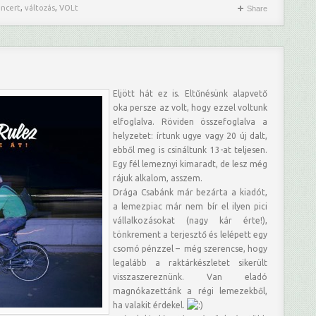
,
,
ncert
változás
VOLt
Share
Eljött hát ez is. Eltűnésünk alapvető
oka persze az volt, hogy ezzel voltunk
elfoglalva. Röviden összefoglalva a
helyzetet: írtunk ugye vagy 20 új dalt,
ebből meg is csináltunk 13-at teljesen.
Egy fél lemeznyi kimaradt, de lesz még
rájuk alkalom, asszem.
Drága Csabánk már bezárta a kiadót,
a lemezpiac már nem bír el ilyen pici
vállalkozásokat (nagy kár érte!),
tönkrement a terjesztő és lelépett egy
csomó pénzzel – még szerencse, hogy
legalább a raktárkészletet sikerült
visszaszereznünk. Van eladó
magnókazettánk a régi lemezekből,
ha valakit érdekel.