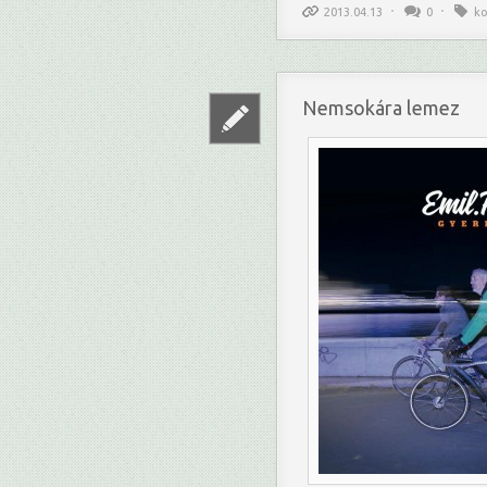
2013.04.13
0
ko
Nemsokára lemez