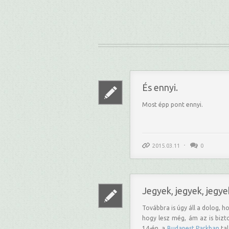
És ennyi.
Most épp pont ennyi.
2015.03.11
0
Jegyek, jegyek, jegye
Továbbra is úgy áll a dolog, h
hogy lesz még, ám az is bizt
14-én, a
Budapest Parkban
tal