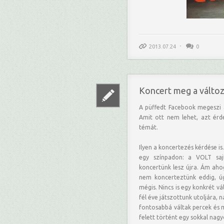
2013.07.24
0
Koncert meg a változ
A püffedt Facebook megeszi a
Amit ott nem lehet, azt érde
témát.
Ilyen a koncertezés kérdése i
egy színpadon: a VOLT sajt
koncertünk lesz újra. Ám aho
nem koncerteztünk eddig, úg
mégis. Nincs is egy konkrét vál
fél éve játszottunk utoljára, 
fontosabbá váltak percek és 
felett történt egy sokkal nagy