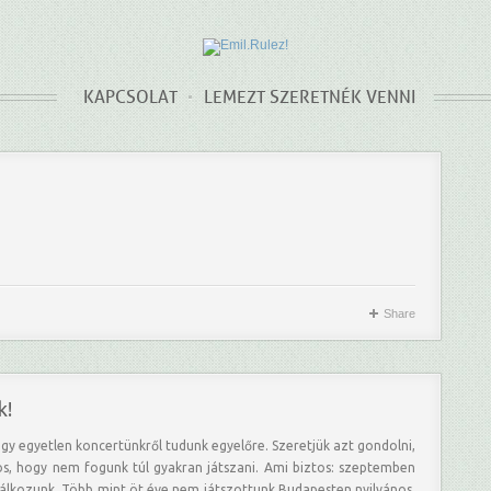
KAPCSOLAT
LEMEZT SZERETNÉK VENNI
Share
k!
ogy egyetlen koncertünkről tudunk egyelőre. Szeretjük azt gondolni,
os, hogy nem fogunk túl gyakran játszani. Ami biztos: szeptemben
álkozunk. Több mint öt éve nem játszottunk Budapesten nyilvános,