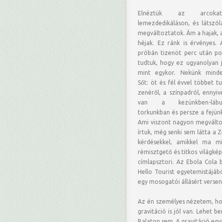
Elnéztük az arcok
lemezdedikáláson, és látszóla
megváltoztatok. Ám a hajak, a
héjak. Ez ránk is érvényes. 
próbán tizenöt perc után p
tudtuk, hogy ez ugyanolyan j
mint egykor. Nekünk minde
Sőt: öt és fél évvel többet t
zenéről, a színpadról, ennyiv
van a kezünkben-lábun
torkunkban és persze a fejünk
Ami viszont nagyon megváltoz
írtuk, még senki sem látta a Z
kérdésekkel, amikkel ma mi
rémisztgető és titkos világkép
címlapsztori. Az Ebola Cola 
Hello Tourist egyetemistájá
egy mosogatói állásért versen
Az én személyes nézetem, hogy
gravitáció is jól van. Lehet b
Balaton sem. A gravitáció egy