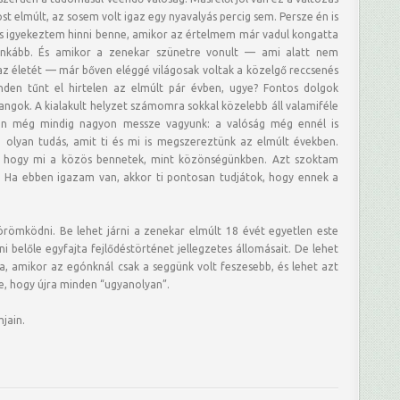
st elmúlt, az sosem volt igaz egy nyavalyás percig sem. Persze én is
is igyekeztem hinni benne, amikor az értelmem már vadul kongatta
inkább. És amikor a zenekar szünetre vonult — ami alatt nem
 az életét — már bőven eléggé világosak voltak a közelgő reccsenés
inden tűnt el hirtelen az elmúlt pár évben, ugye? Fontos dolgok
angok. A kialakult helyzet számomra sokkal közelebb áll valamiféle
en még mindig nagyon messze vagyunk: a valóság még ennél is
 olyan tudás, amit ti és mi is megszereztünk az elmúlt években.
, hogy mi a közös bennetek, mint közönségünkben. Azt szoktam
. Ha ebben igazam van, akkor ti pontosan tudjátok, hogy ennek a
örömködni. Be lehet járni a zenekar elmúlt 18 évét egyetlen este
ni belőle egyfajta fejlődéstörténet jellegzetes állomásait. De lehet
a, amikor az egónknál csak a seggünk volt feszesebb, és lehet azt
, hogy újra minden “ugyanolyan”.
mjain.