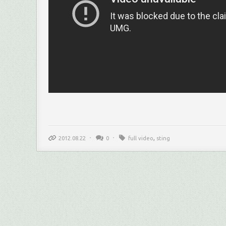
,
2012.08.22
0
full video
sting