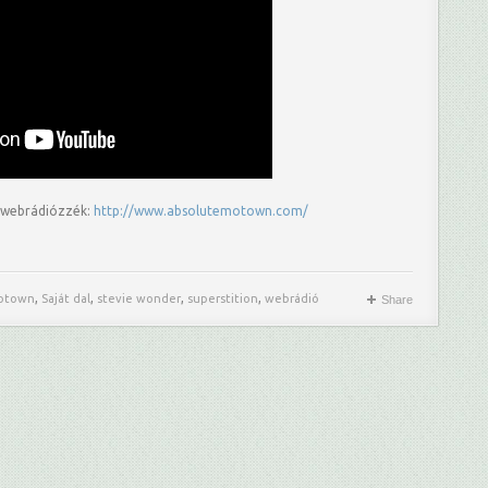
z webrádiózzék:
http://www.absolutemotown.com/
,
,
,
,
otown
Saját dal
stevie wonder
superstition
webrádió
Share