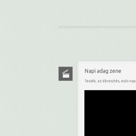
Napi adag zene
Tessék, az ébresztés, esős napr