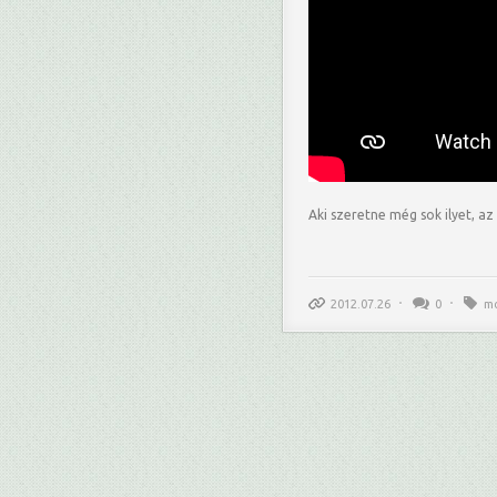
Aki szeretne még sok ilyet, a
2012.07.26
0
m